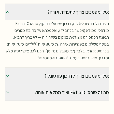
המדויקים יחד עם אישור התור.
אילו מסמכים צריך לתעודת אזרח?
תעודת לידה פורטוגלית, דרכון ישראלי בתוקף, טופס Ficha IC
מודפס וממולא (אפשר בכתב יד), ואסמכתא על כתובת מגורים.
תמונת הפספורט מצולמת במקום בשגרירות — לא צריך להביא.
בנוסף משלמים בשגרירות אגרה של כ־80 ש"ח (לילדים: כ־70 ש"ח),
בכרטיס אשראי בלבד (לא מקבלים מזומן). הכנו לכם צ'ק־ליסט מלא
ומדריך מילוי טופס בעמוד "הטופס והמסמכים".
אילו מסמכים צריך לדרכון פורטוגלי?
דרכון פורטוגלי ניתן להנפיק רק אחרי שכבר יש בידיכם כרטיס אזרח
מה זה טופס Ficha IC ואיך ממלאים אותו?
(או טופס הנפקה שלו). יש לשלם בשגרירות אגרה של כ־260 ש"ח
בכרטיס אשראי בלבד (לא מקבלים מזומן). אם מדובר בחידוש דרכון
זהו טופס ההרשמה הקונסולרית של השגרירות, שצריך להביא מודפס
— יש להביא גם את הדרכון הקיים; השגרירות שומרת אותו עד
וממולא בפעם הראשונה שמגיעים להנפקת תעודת אזרח. אפשר