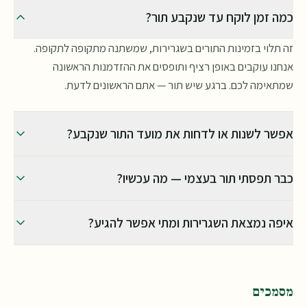
כמה זמן לוקח עד שנקבע תור?
זה תלוי בזמינות התורים בשגרירות, שמשתנה מתקופה לתקופה.
אנחנו עוקבים באופן רציף ותופסים את ההזדמנות הראשונה
שמתאימה לכם. ברגע שיש תור — אתם הראשונים לדעת.
אפשר לשנות או לדחות את מועד התור שנקבע?
לא. השגרירות לא מאפשרת לדחות או לשנות תאריך ושעה של תור
כבר תפסתי תור בעצמי — מה עכשיו?
שכבר נקבע. לכן חשוב לוודא מראש שהמועדים שתמסרו לנו אכן
מתאימים לכם.
פשוט עדכנו אותנו מיד, ואנחנו נעצור את החיפוש מצידנו. אם זה
איפה נמצאת השגרירות ומתי אפשר להגיע?
קורה לפני שתפסנו לכם תור — אין שום תשלום.
שגרירות פורטוגל ממוקמת ברחוב הארבעה 32 בתל אביב, בקומה
26. איסוף מסמכים מתבצע בדרך כלל בימי שישי בין 09:00
ל־13:00, אך המועדים מתעדכנים מעת לעת — נעדכן אתכם בפרטים
מסמכים