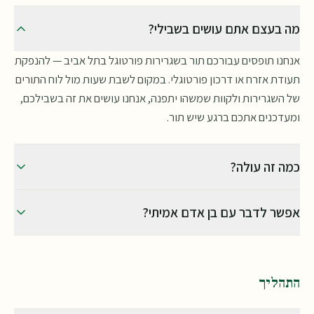
מה בעצם אתם עושים בשבילי?
אנחנו תופסים עבורכם תור בשגרירות פורטוגל בתל אביב — להנפקת
תעודת אזרח או דרכון פורטוגלי. במקום לשבת שעות מול לוח התורים
של השגרירות ולקוות שמשהו יתפנה, אנחנו עושים את זה בשבילכם,
ומעדכנים אתכם ברגע שיש תור.
כמה זה עולה?
המחיר הוא 350 דולר עבור כל תור שאנחנו קובעים — כלומר תור
אפשר לדבר עם בן אדם אמיתי?
לתעודת אזרח ותור לדרכון הם שני שירותים נפרדים, 350 דולר כל
אחד. הסכום כולל את כל הליווי עד מועד התור — מענה לשאלות,
בהחלט. אפשר לכתוב לנו בוואטסאפ בכל שעה — תקבלו מענה
צ'ק־ליסט מסמכים ומדריך מילוי הטופס. שימו לב: זה התשלום על
מהיר. אנחנו כאן לכל שאלה, התלבטות או בקשה לאורך כל הדרך, לא
השירות שלנו, ולא האגרה שמשלמים בשגרירות עצמה.
רק בשלב קביעת התור.
התהליך