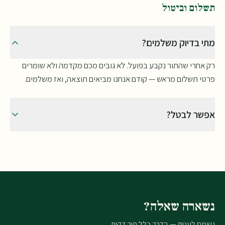
שהחדש מוכן (כ־3 שבועות עד חודש) ומחזירה אותו יחד עם החדש.
למלא אותו בכתב יד. בעמוד "הטופס והמסמכים" יש מדריך שעובר
תשלום וביטול
איתכם שדה־שדה בעברית, כך שלא תתבלבלו.
מתי בדיוק משלמים?
רק אחרי שהתור נקבע בפועל. לא גובים מכם מקדמה ולא שומרים
פרטי תשלום מראש — קודם אנחנו מביאים תוצאה, ואז משלמים.
אפשר לבטל?
כן. אפשר לבטל את ההזמנה בכל שלב, כל עוד עדיין לא נקבע לכם
תור — וללא עלות. רק כתבו לנו ונדאג לכך מיד.
נשארה שאלה?
נשמח לענות — בדרך כלל תוך דקות.