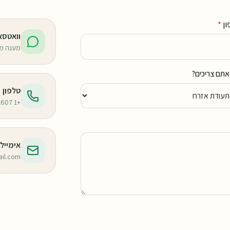
ון
*
וואטסא
מענה מה
אתם צריכים?
טלפון
+1 954-594-1607
אימייל
ail.com